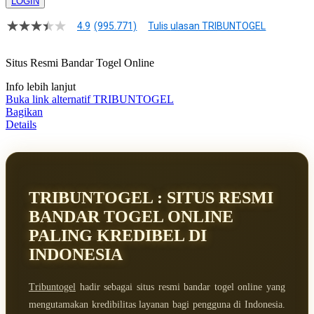
LOGIN
4.9
(995.771)
Tulis ulasan TRIBUNTOGEL
4.9
dari
5
Situs Resmi Bandar Togel Online
bintang,
nilai
Info lebih lanjut
rating
rata-
Buka link alternatif TRIBUNTOGEL
rata.
Bagikan
Baca
Details
ulasan
pengguna.
Tautan
halaman
yang
sama.
TRIBUNTOGEL : SITUS RESMI
BANDAR TOGEL ONLINE
PALING KREDIBEL DI
INDONESIA
Tribuntogel
hadir sebagai situs resmi bandar togel online yang
mengutamakan kredibilitas layanan bagi pengguna di Indonesia.