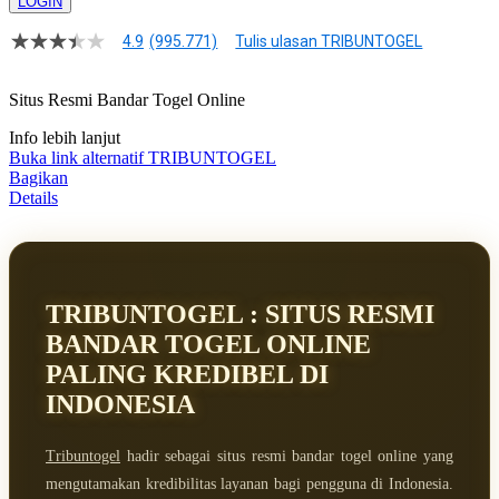
LOGIN
4.9
(995.771)
Tulis ulasan TRIBUNTOGEL
4.9
dari
5
Situs Resmi Bandar Togel Online
bintang,
nilai
Info lebih lanjut
rating
rata-
Buka link alternatif TRIBUNTOGEL
rata.
Bagikan
Baca
Details
ulasan
pengguna.
Tautan
halaman
yang
sama.
TRIBUNTOGEL : SITUS RESMI
BANDAR TOGEL ONLINE
PALING KREDIBEL DI
INDONESIA
Tribuntogel
hadir sebagai situs resmi bandar togel online yang
mengutamakan kredibilitas layanan bagi pengguna di Indonesia.