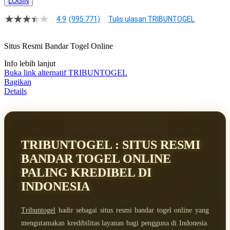
LOGIN
4.9
(995.771)
Tulis ulasan TRIBUNTOGEL
4.9
dari
5
Situs Resmi Bandar Togel Online
bintang,
nilai
Info lebih lanjut
rating
rata-
Buka link alternatif TRIBUNTOGEL
rata.
Bagikan
Baca
Details
ulasan
pengguna.
Tautan
halaman
yang
sama.
TRIBUNTOGEL : SITUS RESMI
BANDAR TOGEL ONLINE
PALING KREDIBEL DI
INDONESIA
Tribuntogel
hadir sebagai situs resmi bandar togel online yang
mengutamakan kredibilitas layanan bagi pengguna di Indonesia.