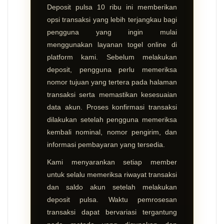
Deposit pulsa 10 ribu ini memberikan
opsi transaksi yang lebih terjangkau bagi
pengguna yang ingin mulai
menggunakan layanan togel online di
platform kami. Sebelum melakukan
deposit, pengguna perlu memeriksa
nomor tujuan yang tertera pada halaman
transaksi serta memastikan kesesuaian
data akun. Proses konfirmasi transaksi
dilakukan setelah pengguna memeriksa
kembali nominal, nomor pengirim, dan
informasi pembayaran yang tersedia.
Kami menyarankan setiap member
untuk selalu memeriksa riwayat transaksi
dan saldo akun setelah melakukan
deposit pulsa. Waktu pemrosesan
transaksi dapat bervariasi tergantung