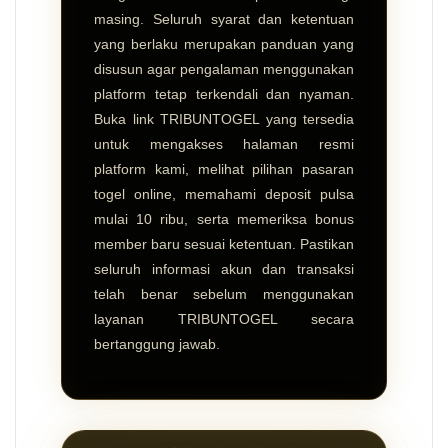
masing. Seluruh syarat dan ketentuan
yang berlaku merupakan panduan yang
disusun agar pengalaman menggunakan
platform tetap terkendali dan nyaman.
Buka link TRIBUNTOGEL yang tersedia
untuk mengakses halaman resmi
platform kami, melihat pilihan pasaran
togel online, memahami deposit pulsa
mulai 10 ribu, serta memeriksa bonus
member baru sesuai ketentuan. Pastikan
seluruh informasi akun dan transaksi
telah benar sebelum menggunakan
layanan TRIBUNTOGEL secara
bertanggung jawab.