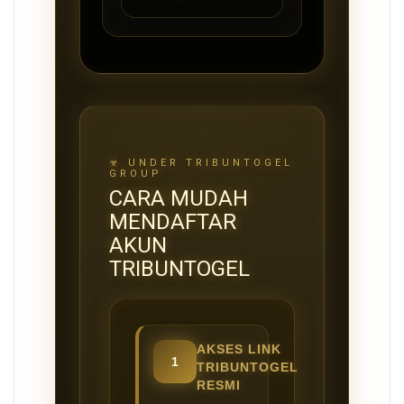
CARA MUDAH
MENDAFTAR
AKUN
TRIBUNTOGEL
AKSES LINK
1
TRIBUNTOGEL
RESMI