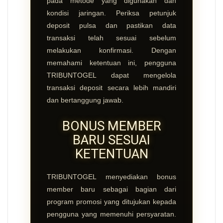
pada metode yang digunakan dan
kondisi jaringan. Periksa petunjuk
deposit pulsa dan pastikan data
transaksi telah sesuai sebelum
melakukan konfirmasi. Dengan
memahami ketentuan ini, pengguna
TRIBUNTOGEL dapat mengelola
transaksi deposit secara lebih mandiri
dan bertanggung jawab.
BONUS MEMBER
BARU SESUAI
KETENTUAN
TRIBUNTOGEL menyediakan bonus
member baru sebagai bagian dari
program promosi yang ditujukan kepada
pengguna yang memenuhi persyaratan.