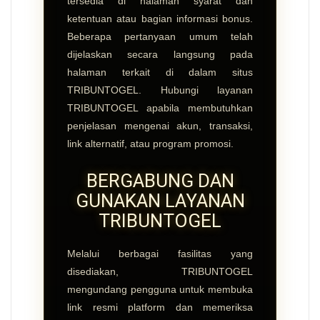
tersedia di halaman syarat dan
ketentuan atau bagian informasi bonus.
Beberapa pertanyaan umum telah
dijelaskan secara langsung pada
halaman terkait di dalam situs
TRIBUNTOGEL. Hubungi layanan
TRIBUNTOGEL apabila membutuhkan
penjelasan mengenai akun, transaksi,
link alternatif, atau program promosi.
BERGABUNG DAN
GUNAKAN LAYANAN
TRIBUNTOGEL
Melalui berbagai fasilitas yang
disediakan, TRIBUNTOGEL
mengundang pengguna untuk membuka
link resmi platform dan memeriksa