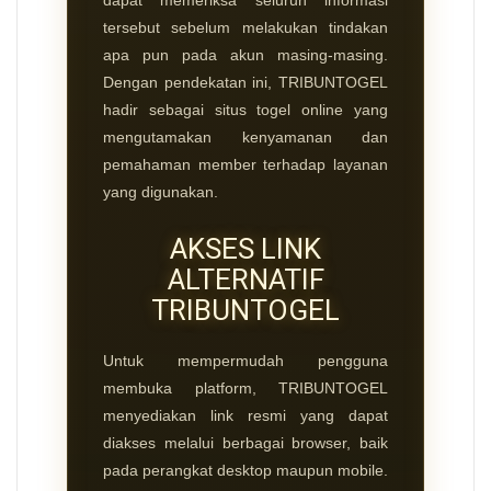
dapat memeriksa seluruh informasi
tersebut sebelum melakukan tindakan
apa pun pada akun masing-masing.
Dengan pendekatan ini, TRIBUNTOGEL
hadir sebagai situs togel online yang
mengutamakan kenyamanan dan
pemahaman member terhadap layanan
yang digunakan.
AKSES LINK
ALTERNATIF
TRIBUNTOGEL
Untuk mempermudah pengguna
membuka platform, TRIBUNTOGEL
menyediakan link resmi yang dapat
diakses melalui berbagai browser, baik
pada perangkat desktop maupun mobile.