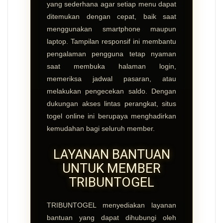
yang sederhana agar setiap menu dapat
ditemukan dengan cepat, baik saat
menggunakan smartphone maupun
laptop. Tampilan responsif ini membantu
pengalaman pengguna tetap nyaman
saat membuka halaman login,
memeriksa jadwal pasaran, atau
melakukan pengecekan saldo. Dengan
dukungan akses lintas perangkat, situs
togel online ini berupaya menghadirkan
kemudahan bagi seluruh member.
LAYANAN BANTUAN
UNTUK MEMBER
TRIBUNTOGEL
TRIBUNTOGEL menyediakan layanan
bantuan yang dapat dihubungi oleh