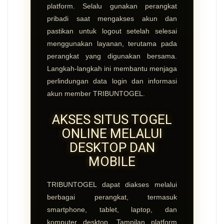
platform. Selalu gunakan perangkat
pribadi saat mengakses akun dan
pastikan untuk logout setelah selesai
menggunakan layanan, terutama pada
perangkat yang digunakan bersama.
Langkah-langkah ini membantu menjaga
perlindungan data login dan informasi
akun member TRIBUNTOGEL.
AKSES SITUS TOGEL
ONLINE MELALUI
DESKTOP DAN
MOBILE
TRIBUNTOGEL dapat diakses melalui
berbagai perangkat, termasuk
smartphone, tablet, laptop, dan
komputer desktop. Tampilan platform