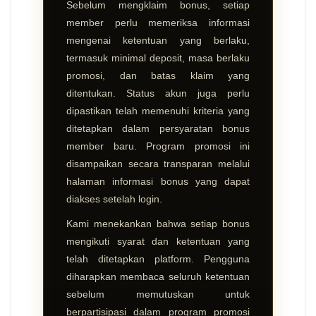
Sebelum mengklaim bonus, setiap
member perlu memeriksa informasi
mengenai ketentuan yang berlaku,
termasuk minimal deposit, masa berlaku
promosi, dan batas klaim yang
ditentukan. Status akun juga perlu
dipastikan telah memenuhi kriteria yang
ditetapkan dalam persyaratan bonus
member baru. Program promosi ini
disampaikan secara transparan melalui
halaman informasi bonus yang dapat
diakses setelah login.
Kami menekankan bahwa setiap bonus
mengikuti syarat dan ketentuan yang
telah ditetapkan platform. Pengguna
diharapkan membaca seluruh ketentuan
sebelum memutuskan untuk
berpartisipasi dalam program promosi