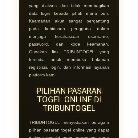
yang diakses dan tidak membagikan
data login kepada pihak mana pun.
Keamanan akun sangat bergantung
pada kebiasaan pengguna dalam
menjaga kerahasiaan username,
password, dan kode keamanan.
Gunakan link TRIBUNTOGEL yang
tersedia untuk membuka halaman
registrasi, login, dan informasi layanan
platform kami.
PILIHAN PASARAN
TOGEL ONLINE DI
TRIBUNTOGEL
TRIBUNTOGEL menyediakan beragam
pilihan pasaran togel online yang dapat
diakses melalui menu permainan pada