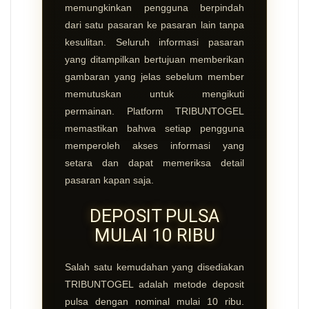
memungkinkan pengguna berpindah
dari satu pasaran ke pasaran lain tanpa
kesulitan. Seluruh informasi pasaran
yang ditampilkan bertujuan memberikan
gambaran yang jelas sebelum member
memutuskan untuk mengikuti
permainan. Platform TRIBUNTOGEL
memastikan bahwa setiap pengguna
memperoleh akses informasi yang
setara dan dapat memeriksa detail
pasaran kapan saja.
DEPOSIT PULSA
MULAI 10 RIBU
Salah satu kemudahan yang disediakan
TRIBUNTOGEL adalah metode deposit
pulsa dengan nominal mulai 10 ribu.