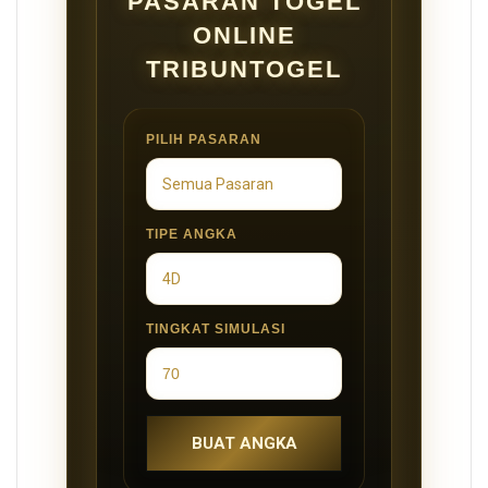
PASARAN TOGEL
ONLINE
TRIBUNTOGEL
PILIH PASARAN
TIPE ANGKA
TINGKAT SIMULASI
BUAT ANGKA