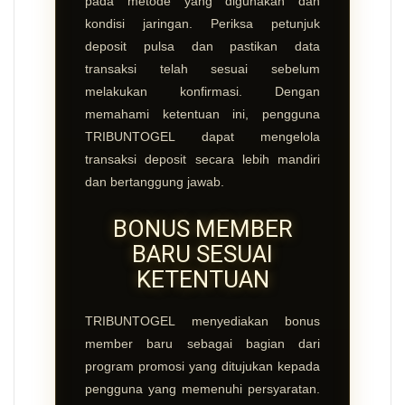
pada metode yang digunakan dan
kondisi jaringan. Periksa petunjuk
deposit pulsa dan pastikan data
transaksi telah sesuai sebelum
melakukan konfirmasi. Dengan
memahami ketentuan ini, pengguna
TRIBUNTOGEL dapat mengelola
transaksi deposit secara lebih mandiri
dan bertanggung jawab.
BONUS MEMBER
BARU SESUAI
KETENTUAN
TRIBUNTOGEL menyediakan bonus
member baru sebagai bagian dari
program promosi yang ditujukan kepada
pengguna yang memenuhi persyaratan.