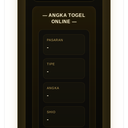
— ANGKA TOGEL
ONLINE —
PASARAN
-
TIPE
-
ANGKA
-
SHIO
-