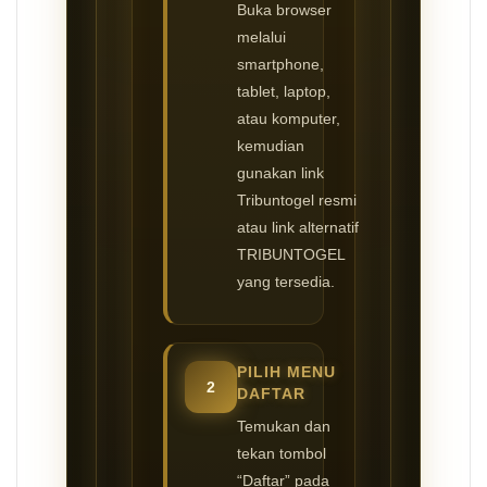
Buka browser
melalui
smartphone,
tablet, laptop,
atau komputer,
kemudian
gunakan link
Tribuntogel resmi
atau link alternatif
TRIBUNTOGEL
yang tersedia.
PILIH MENU
2
DAFTAR
Temukan dan
tekan tombol
“Daftar” pada