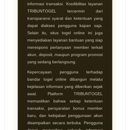
informasi transaksi. Kredibilitas layanan
TRIBUNTOGEL tercermin dari
transparansi syarat dan ketentuan yang
dapat diakses pengguna kapan saja.
Selain itu, situs togel online ini juga
menyediakan layanan bantuan yang siap
merespons pertanyaan member terkait
akun, deposit, maupun program promosi
yang sedang berlangsung.
Kepercayaan pengguna terhadap
bandar togel online dibangun melalui
kejelasan informasi yang diberikan sejak
awal. Platform TRIBUNTOGEL
memastikan bahwa setiap ketentuan
transaksi, persyaratan bonus member
baru, dan kebijakan penggunaan akun
disampaikan secara terbuka. Pengguna