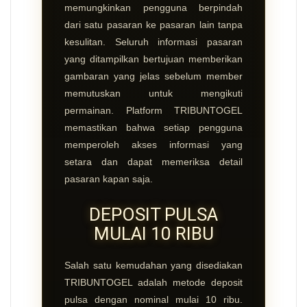
memungkinkan pengguna berpindah
dari satu pasaran ke pasaran lain tanpa
kesulitan. Seluruh informasi pasaran
yang ditampilkan bertujuan memberikan
gambaran yang jelas sebelum member
memutuskan untuk mengikuti
permainan. Platform TRIBUNTOGEL
memastikan bahwa setiap pengguna
memperoleh akses informasi yang
setara dan dapat memeriksa detail
pasaran kapan saja.
DEPOSIT PULSA
MULAI 10 RIBU
Salah satu kemudahan yang disediakan
TRIBUNTOGEL adalah metode deposit
pulsa dengan nominal mulai 10 ribu.