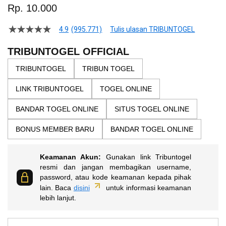
to
Rp. 10.000
the
beginning
4.9
(995.771)
Tulis ulasan TRIBUNTOGEL
4.5
of
dari
the
5
TRIBUNTOGEL OFFICIAL
bintang,
images
nilai
TRIBUNTOGEL
TRIBUN TOGEL
gallery
rating
rata-
LINK TRIBUNTOGEL
TOGEL ONLINE
rata.
Baca
ulasan
BANDAR TOGEL ONLINE
SITUS TOGEL ONLINE
pengguna.
Tautan
BONUS MEMBER BARU
BANDAR TOGEL ONLINE
halaman
yang
sama.
Keamanan Akun:
Gunakan link Tribuntogel
resmi dan jangan membagikan username,
password, atau kode keamanan kepada pihak
lain. Baca
disini
untuk informasi keamanan
lebih lanjut.