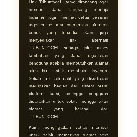
Link Tribuntogel utama dirancang agar
member dapat langsung menuju
halaman login, melihat daftar pasaran
togel online, atau memeriksa informasi
bonus yang tersedia. Kami juga
menyediakan link alternatif
TRIBUNTOGEL sebagai jalur akses
tambahan yang dapat digunakan
pengguna apabila membutuhkan alamat
situs lain untuk membuka layanan.
Setiap link alternatif yang disediakan
merupakan bagian dari sistem resmi
platform kami, sehingga pengguna
disarankan untuk selalu menggunakan
alamat yang berasal dari
TRIBUNTOGEL.
Kami mengingatkan setiap member
untuk selalu memeriksa alamat situs