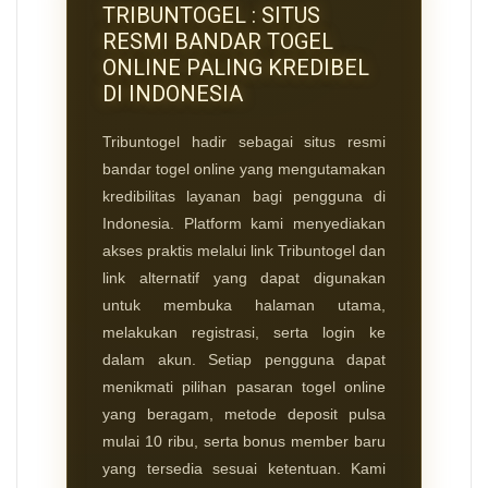
TRIBUNTOGEL : SITUS
RESMI BANDAR TOGEL
ONLINE PALING KREDIBEL
DI INDONESIA
Tribuntogel
hadir sebagai situs resmi
bandar togel online yang mengutamakan
kredibilitas layanan bagi pengguna di
Indonesia. Platform kami menyediakan
akses praktis melalui link Tribuntogel dan
link alternatif yang dapat digunakan
untuk membuka halaman utama,
melakukan registrasi, serta login ke
dalam akun. Setiap pengguna dapat
menikmati pilihan pasaran togel online
yang beragam, metode deposit pulsa
mulai 10 ribu, serta bonus member baru
yang tersedia sesuai ketentuan. Kami