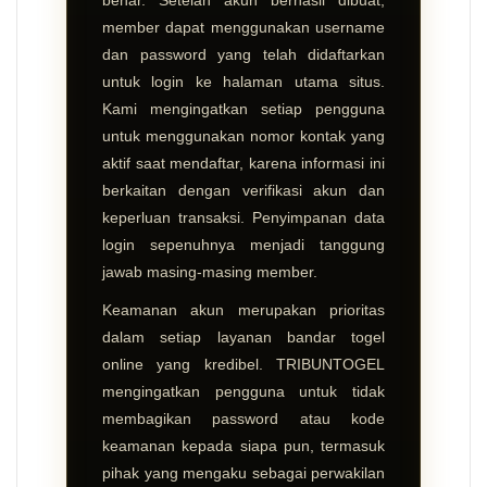
benar. Setelah akun berhasil dibuat,
member dapat menggunakan username
dan password yang telah didaftarkan
untuk login ke halaman utama situs.
Kami mengingatkan setiap pengguna
untuk menggunakan nomor kontak yang
aktif saat mendaftar, karena informasi ini
berkaitan dengan verifikasi akun dan
keperluan transaksi. Penyimpanan data
login sepenuhnya menjadi tanggung
jawab masing-masing member.
Keamanan akun merupakan prioritas
dalam setiap layanan bandar togel
online yang kredibel. TRIBUNTOGEL
mengingatkan pengguna untuk tidak
membagikan password atau kode
keamanan kepada siapa pun, termasuk
pihak yang mengaku sebagai perwakilan