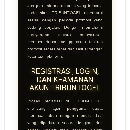
apa pun. Informasi bonus yang tersedia
pada situs TRIBUNTOGEL diperbarui
sesuai dengan periode promosi yang
sedang berjalan. Dengan memahami
persyaratan secara menyeluruh,
member dapat menggunakan fasilitas
promosi secara tepat dan sesuai dengan
ketentuan platform.
REGISTRASI, LOGIN,
DAN KEAMANAN
AKUN TRIBUNTOGEL
Proses registrasi di TRIBUNTOGEL
dirancang agar pengguna dapat
membuat akun dengan mengisi data
yang diperlukan secara lengkap dan