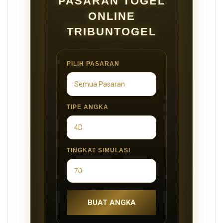
PASARAN TOGEL
ONLINE
TRIBUNTOGEL
PILIH PASARAN
TIPE ANGKA
TINGKAT SIMULASI
BUAT ANGKA